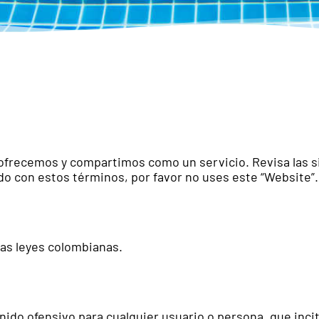
 ofrecemos y compartimos como un servicio. Revisa las s
do con estos términos, por favor no uses este “Website”.
las leyes colombianas.
o ofensivo para cualquier usuario o persona, que incite 