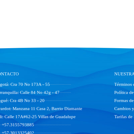
ONTACTO
NUESTRA
gotá
: Cra 70 No 173A - 55
Términos 
rranquilla
: Calle 84 No 42g - 47
Política d
agué
: Cra 4B No 33 - 20
Formas de
rardot
: Manzana 11 Casa 2, Barrio Diamante
Cambios y
li
: Calle 17A#62-25 Villas de Guadalupe
Tarifas de
+57.3155793885
+57.3013325402